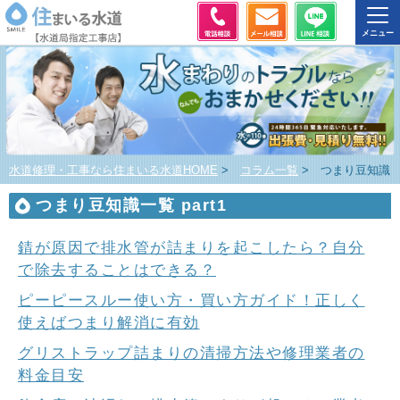
水道修理・工事なら住まいる水道HOME
>
コラム一覧
>
つまり豆知識
つまり豆知識一覧 part1
錆が原因で排水管が詰まりを起こしたら？自分
で除去することはできる？
ピーピースルー使い方・買い方ガイド！正しく
使えばつまり解消に有効
グリストラップ詰まりの清掃方法や修理業者の
料金目安