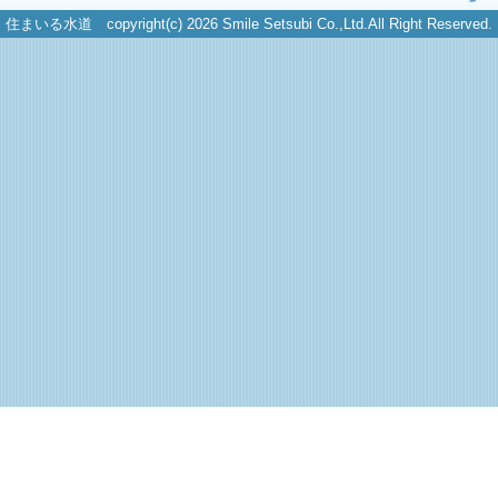
住まいる水道 copyright(c) 2026 Smile Setsubi Co.,Ltd.All Right Reserved.