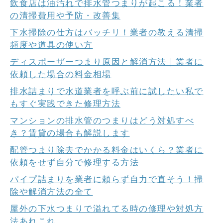
飲食店は油汚れで排水管つまりが起こる！業者
の清掃費用や予防・改善集
下水掃除の仕方はバッチリ！業者の教える清掃
頻度や道具の使い方
ディスポーザーつまり原因と解消方法｜業者に
依頼した場合の料金相場
排水詰まりで水道業者を呼ぶ前に試したい私で
もすぐ実践できた修理方法
マンションの排水管のつまりはどう対処すべ
き？賃貸の場合も解説します
配管つまり除去でかかる料金はいくら？業者に
依頼をせず自分で修理する方法
パイプ詰まりを業者に頼らず自力で直そう！掃
除や解消方法の全て
屋外の下水つまりで溢れてる時の修理や対処方
法あれこれ