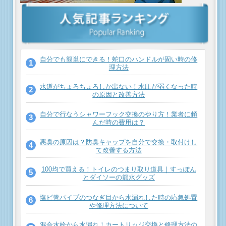
自分でも簡単にできる！蛇口のハンドルが固い時の修
理方法
水道がちょろちょろしか出ない！水圧が弱くなった時
の原因と改善方法
自分で行なうシャワーフック交換のやり方！業者に頼
んだ時の費用は？
悪臭の原因は？防臭キャップを自分で交換・取付けし
て改善する方法
100均で買える！トイレのつまり取り道具｜すっぽん
とダイソーの節水グッズ
塩ビ管パイプのつなぎ目から水漏れした時の応急処置
や修理方法について
混合水栓から水漏れ！カートリッジ交換と修理方法の