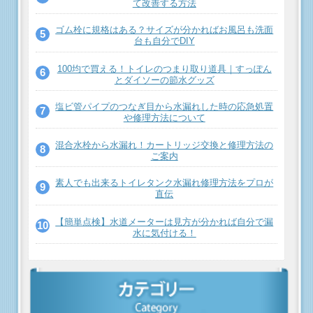
て改善する方法
ゴム栓に規格はある？サイズが分かればお風呂も洗面
台も自分でDIY
100均で買える！トイレのつまり取り道具｜すっぽん
とダイソーの節水グッズ
塩ビ管パイプのつなぎ目から水漏れした時の応急処置
や修理方法について
混合水栓から水漏れ！カートリッジ交換と修理方法の
ご案内
素人でも出来るトイレタンク水漏れ修理方法をプロが
直伝
【簡単点検】水道メーターは見方が分かれば自分で漏
水に気付ける！