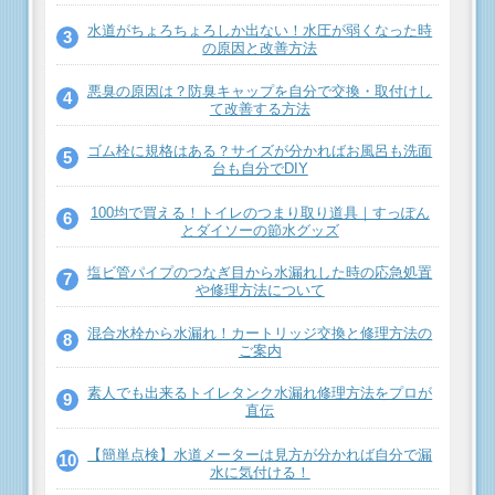
水道がちょろちょろしか出ない！水圧が弱くなった時
の原因と改善方法
悪臭の原因は？防臭キャップを自分で交換・取付けし
て改善する方法
ゴム栓に規格はある？サイズが分かればお風呂も洗面
台も自分でDIY
100均で買える！トイレのつまり取り道具｜すっぽん
とダイソーの節水グッズ
塩ビ管パイプのつなぎ目から水漏れした時の応急処置
や修理方法について
混合水栓から水漏れ！カートリッジ交換と修理方法の
ご案内
素人でも出来るトイレタンク水漏れ修理方法をプロが
直伝
【簡単点検】水道メーターは見方が分かれば自分で漏
水に気付ける！