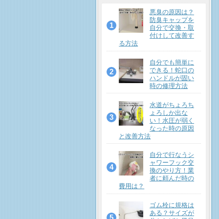
悪臭の原因は？
防臭キャップを
自分で交換・取
付けして改善す
る方法
自分でも簡単に
できる！蛇口の
ハンドルが固い
時の修理方法
水道がちょろち
ょろしか出な
い！水圧が弱く
なった時の原因
と改善方法
自分で行なうシ
ャワーフック交
換のやり方！業
者に頼んだ時の
費用は？
ゴム栓に規格は
ある？サイズが