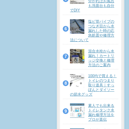
分かればお風呂
も洗面台も自分
でDIY
塩ビ管パイプの
つなぎ目から水
漏れした時の応
急処置や修理方
法について
混合水栓から水
漏れ！カートリ
ッジ交換と修理
方法のご案内
100均で買える！
トイレのつまり
取り道具｜すっ
ぽんとダイソー
の節水グッズ
素人でも出来る
トイレタンク水
漏れ修理方法を
プロが直伝