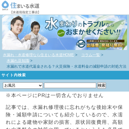
水漏れ・水道修理なら住まいる水道HOME
>
コラム一覧
>
水漏れ豆知識
>
水漏れで水道代返金される？火災保険・水道料金の減額申請の対処方法
サイト内検索
※本ページにPRは一切含んでおりません
記事では、水漏れ修理後に忘れがちな後始末や保
険・減額申請についても紹介しているので、水濡
れによる建物や家財の損害、原状回復費用、高額