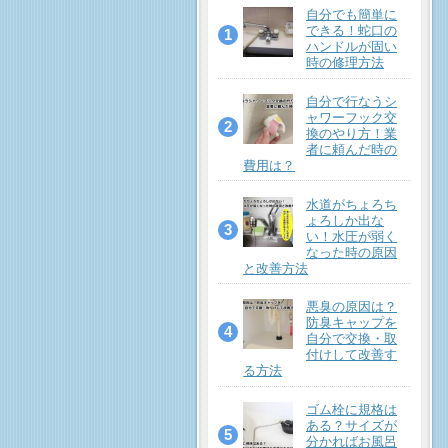
自分でも簡単に
できる！蛇口の
ハンドルが固い
時の修理方法
自分で行なうシ
ャワーフック交
換のやり方！業
者に頼んだ時の
費用は？
水道がちょろち
ょろしか出な
い！水圧が弱く
なった時の原因
と改善方法
悪臭の原因は？
防臭キャップを
自分で交換・取
付けして改善す
る方法
ゴム栓に規格は
ある？サイズが
分かればお風呂