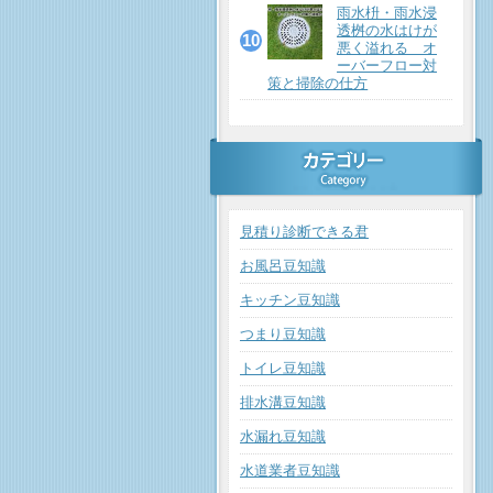
雨水枡・雨水浸
透桝の水はけが
悪く溢れる オ
ーバーフロー対
策と掃除の仕方
見積り診断できる君
お風呂豆知識
キッチン豆知識
つまり豆知識
トイレ豆知識
排水溝豆知識
水漏れ豆知識
水道業者豆知識