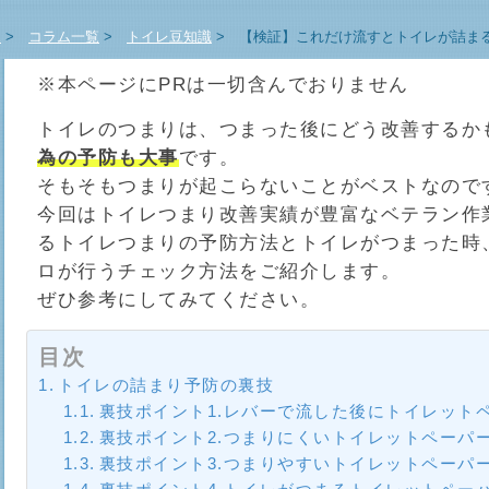
E
>
コラム一覧
>
トイレ豆知識
>
【検証】これだけ流すとトイレが詰まる
※本ページにPRは一切含んでおりません
トイレのつまりは、つまった後にどう改善するか
為の予防も大事
です。
そもそもつまりが起こらないことがベストなので
今回はトイレつまり改善実績が豊富なベテラン作
るトイレつまりの予防方法とトイレがつまった時
ロが行うチェック方法をご紹介します。
ぜひ参考にしてみてください。
目次
トイレの詰まり予防の裏技
裏技ポイント1.レバーで流した後にトイレット
裏技ポイント2.つまりにくいトイレットペーパ
裏技ポイント3.つまりやすいトイレットペーパ