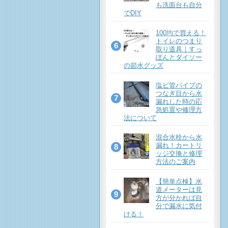
も洗面台も自分
でDIY
100均で買える！
トイレのつまり
取り道具｜すっ
ぽんとダイソー
の節水グッズ
塩ビ管パイプの
つなぎ目から水
漏れした時の応
急処置や修理方
法について
混合水栓から水
漏れ！カートリ
ッジ交換と修理
方法のご案内
【簡単点検】水
道メーターは見
方が分かれば自
分で漏水に気付
ける！