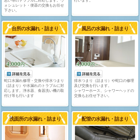
悪い等のトラブルに対応します。ウ
行います。
ォシュレット・便器の交換もお任せ
下さい。
台所の水漏れ・詰まり
風呂の水漏れ・詰まり
4,000
4,000
円～
円～
蛇口水漏れ修理・交換や排水つまり
排水つまり（詰まり）や蛇口の修理
（詰まり）や水漏れのトラブルに対
及び交換を行います。
応します。浄水器、食器洗い機の取
シャワーホース、シャワーヘッドの
付け等も行います
交換もお任せ下さい。
洗面所の水漏れ・詰まり
配管の水漏れ・詰まり