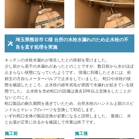
埼玉県熊谷市 C様 台所の水栓水漏れのため止水栓の不
良を直す処理を実施
キッチンの水栓水漏れが発生したとの依頼を受けました。
少し前から若干の水漏れがあったとのことですが、数日前から水がほぼ
止まらない状態になっていたようです。 現場に到着したときには、依
頼主の方自らメーターバルブで止水をしていました。 蛇口や水栓の状
態を確認したところ、止水栓の経年劣化が原因で水漏れが起きている状
態でした。 止水栓を含め蛇口の設備は過去10年以上交換をしたことが
ないとのこと。
蛇口製品の耐久期間を過ぎていたため、台所水栓のハンドル上部のスピ
ンドルとケレップのパーツを交換して対応します。
いずれ蛇口全体の製品交換が必要になると説明しました。 最後に、水
とお湯が正常に出るかを確認して作業は終了です。
施工前
施工後