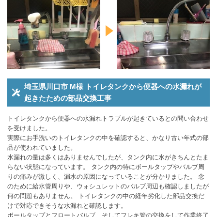
埼玉県川口市 M様 トイレタンクから便器への水漏れが
起きたための部品交換工事
トイレタンクから便器への水漏れトラブルが起きているとの問い合わせ
を受けました。
実際にお手洗いのトイレタンクの中を確認すると、かなり古い年式の部
品が使われていました。
水漏れの量は多くはありませんでしたが、タンク内に水がきちんとたま
らない状態になっています。 タンク内の特にボールタップやバルブ周
りの痛みが激しく、漏水の原因になっていることが分かりました。 念
のために給水管周りや、ウォシュレットのバルブ周辺も確認しましたが
何の問題もありません。 トイレタンクの中の経年劣化した部品交換だ
けで対応できそうな水漏れと確認します。
ボールタップとフロートバルブ、そしてフレキ管の交換をして作業終了