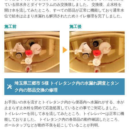
ている排水弁とダイヤフラムのみ交換致しました。 交換後、止水栓を
開け水を流してみたところ、すべての部品が正常に機能しており通常水
位で給水は止まり水漏れも解消されたためトイレ修理を完了しました。
施工前
施工後
埼玉県三郷市 S様 トイレタンク内の水漏れ調査とタン
ク内の部品交換の修理
お手洗いの水を流すとトイレタンク内から便器内へ水漏れがする、水が
止まらず止水栓を閉めて応急処置しているとの事でご対応しました。
トイレレバーを回して水を流してみたところ、トイレレバーは正常に機
能しておりました。 トイレタンク内の各部品の動作確認したところ、
ボールタップなどが動作不良を起こしていることが判明。