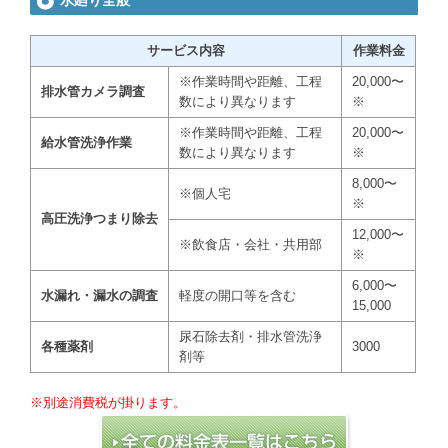
水廻り全般
サービス内容
作業料金
※作業時間や距離、工程
20,000〜
排水管カメラ調査
数により異なります
※
※作業時間や距離、工程
20,000〜
給水管洗浄作業
数により異なります
※
8,000〜
※個人宅
※
高圧洗浄つまり除去
12,000〜
※飲食店・会社・共用部
※
6,000〜
水漏れ・漏水の調査
軽度の開口等を含む
15,000
尿石除去剤・排水管洗浄
各種薬剤
3000
剤等
※別途消費税が掛ります。