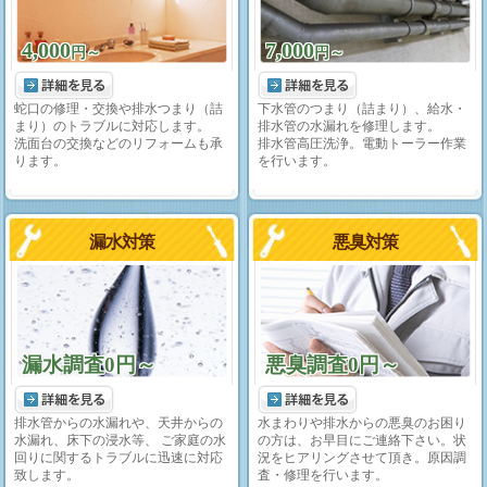
4,000
7,000
円～
円～
蛇口の修理・交換や排水つまり（詰
下水管のつまり（詰まり）、給水・
まり）のトラブルに対応します。
排水管の水漏れを修理します。
洗面台の交換などのリフォームも承
排水管高圧洗浄。電動トーラー作業
ります。
を行います。
漏水対策
悪臭対策
漏水調査0円～
悪臭調査0円～
排水管からの水漏れや、天井からの
水まわりや排水からの悪臭のお困り
水漏れ、床下の浸水等、 ご家庭の水
の方は、お早目にご連絡下さい。状
回りに関するトラブルに迅速に対応
況をヒアリングさせて頂き。原因調
致します。
査・修理を行います。