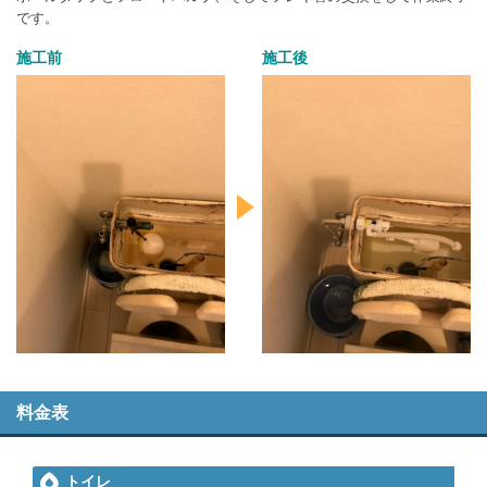
です。
施工前
施工後
料金表
トイレ