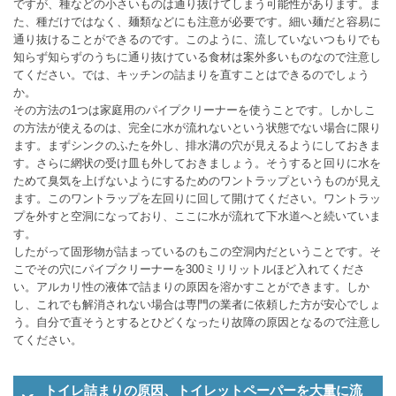
ですが、種などの小さいものは通り抜けてしまう可能性があります。ま
た、種だけではなく、麺類などにも注意が必要です。細い麺だと容易に
通り抜けることができるのです。このように、流していないつもりでも
知らず知らずのうちに通り抜けている食材は案外多いものなので注意し
てください。では、キッチンの詰まりを直すことはできるのでしょう
か。
その方法の1つは家庭用のパイプクリーナーを使うことです。しかしこ
の方法が使えるのは、完全に水が流れないという状態でない場合に限り
ます。まずシンクのふたを外し、排水溝の穴が見えるようにしておきま
す。さらに網状の受け皿も外しておきましょう。そうすると回りに水を
ためて臭気を上げないようにするためのワントラップというものが見え
ます。このワントラップを左回りに回して開けてください。ワントラッ
プを外すと空洞になっており、ここに水が流れて下水道へと続いていま
す。
したがって固形物が詰まっているのもこの空洞内だということです。そ
こでその穴にパイプクリーナーを300ミリリットルほど入れてくださ
い。アルカリ性の液体で詰まりの原因を溶かすことができます。しか
し、これでも解消されない場合は専門の業者に依頼した方が安心でしょ
う。自分で直そうとするとひどくなったり故障の原因となるので注意し
てください。
トイレ詰まりの原因、トイレットペーパーを大量に流