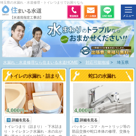
埼玉県の水漏れ・水道修理・トイレつまりでお困りなら
水漏れ・水道修理なら住まいる水道HOME
>
対応可能地域
>
埼玉県
トイレの水漏れ・詰まり
蛇口の水漏れ
4,000
4,000
円～
円～
トイレつまり（詰まり）・下水詰ま
パッキン・コマ・カートリッジ等の
り・トイレタンク水漏れ・水の出が
部品交換や蛇口本体の修理、交換を