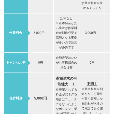
ず基本料金が掛
かるでしょう
記載なし
※基本料金が安
い業者は作業料
作業料金
5,000円～
金が別途必要で
3,000円～
8
高額となる事例
が多いので注意
が必要です
金額表記はない
キャンセル料
0円
がお客様都合の
0円
場合は有
高額請求の可
不明！
能性大！！
※基本料金が別
※表記されてる
途かかる可能性
料金が安すぎる
合計料金
5,000円
8
が高く高額にな
場合はニュース
る恐れがあるの
にもなったよう
で電話で良く確
なボッタクリ業
認しましょう
者の可能性があ