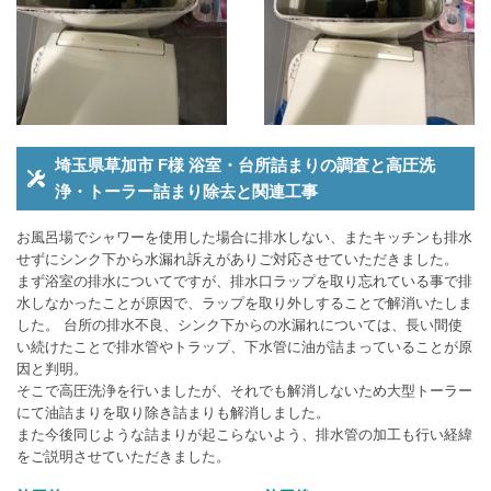
埼玉県草加市 F様 浴室・台所詰まりの調査と高圧洗
浄・トーラー詰まり除去と関連工事
お風呂場でシャワーを使用した場合に排水しない、またキッチンも排水
せずにシンク下から水漏れ訴えがありご対応させていただきました。
まず浴室の排水についてですが、排水口ラップを取り忘れている事で排
水しなかったことが原因で、ラップを取り外しすることで解消いたしま
した。 台所の排水不良、シンク下からの水漏れについては、長い間使
い続けたことで排水管やトラップ、下水管に油が詰まっていることが原
因と判明。
そこで高圧洗浄を行いましたが、それでも解消しないため大型トーラー
にて油詰まりを取り除き詰まりも解消しました。
また今後同じような詰まりが起こらないよう、排水管の加工も行い経緯
をご説明させていただきました。