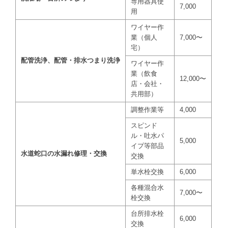
専用器具使
7,000
用
ワイヤー作
業（個人
7,000〜
宅）
配管洗浄、配管・排水つまり洗浄
ワイヤー作
業（飲食
12,000〜
店・会社・
共用部）
調整作業等
4,000
スピンド
ル・吐水パ
5,000
イプ等部品
水道蛇口の水漏れ修理・交換
交換
単水栓交換
6,000
各種混合水
7,000〜
栓交換
台所排水栓
6,000
交換