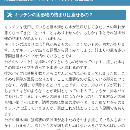
キッチンの固形物の詰まりは直せるの？
キッチンを使用していると排水溝から水が逆戻りしてきた、水の流れが
悪くなってきた、ということはありませんか。もしかするとそれは固形
物の詰まりが原因かもしれません。
キッチンの詰まりには予兆があるものと、全くないもの、両方がありま
す。まずキッチンが詰まる原因から見てみましょう。詰まりの最も多い
原因は排水パイプが汚れていることです。
台所のシンク下には排出パイプというものが通っています。流した水は
この排出パイプを通って下水道へと流れるのです。
排水パイプは使用年数とともにどんどん汚れがたまってしまうため、こ
まめな掃除が重要になります。ここで重要なのが見えている部分だけで
はなく、内側まで掃除するということです。では、排水パイプが汚れて
しまうのはどのようなことが要因となっているのでしょうか。排水パイ
プを汚してしまいキッチンの詰まりにつながるものとして食材などの固
形物が挙げられます。調理の際に野菜の皮やヘタ、また種などをそのま
まシンクに流していませんか。実はこれが詰まってしまう原因でもあり
ます。
台所の排水溝には網状の受け皿があるためそのまま流している人も多い
かもしれません。流したものが網を通りぬけない大きさであればいいの