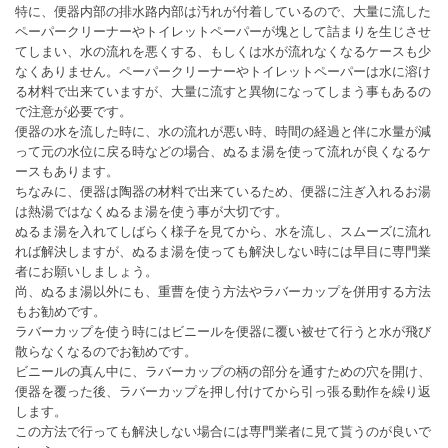
特に、便器内部の排水路内部は汚れが付着しているので、大量に流した
ペーパークリーナーやトイレットペーパーが塊として詰まりを生じさせ
てしまい、水の流れを悪くする、もしくは水が流れなくなるケースも少
なくありません。ペーパークリーナーやトイレットペーパーは水に溶け
る材料で出来ていますが、大量に流すと異物になってしまう事もあるの
で注意が必要です。
便器の水を流した時に、水の流れが悪い時、時間の経過と伴に水量が減
って元の水位に戻る時などの場合、ぬるま湯を使って流れが良くなるケ
ースもあります。
ちなみに、便器は陶器の材料で出来ているため、便器に注ぎ入れるお湯
は熱湯ではなくぬるま湯を使う事が大切です。
ぬるま湯を入れてしばらく様子を見てから、水を流し、スムーズに流れ
れば解決しますが、ぬるま湯を使っても解決しない時には早目に専門業
者にお願いしましょう。
尚、ぬるま湯以外にも、重曹を使う方法やラバーカップを併用する方法
もお勧めです。
ラバーカップを使う時にはビニールを便器に覆い被せて行うと水が飛び
散らなくなるのでお勧めです。
ビニールの真ん中に、ラバーカップの柄の部分を通すための穴を開け、
便器を覆った後、ラバーカップを押し付けてから引っ張る動作を繰り返
します。
この方法で行っても解決しない場合には専門業者に見て貰うのが良いで