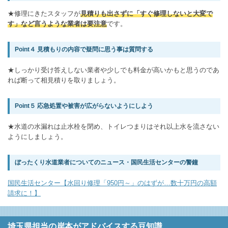
★修理にきたスタッフが
見積りも出さずに「すぐ修理しないと大変で
す」など言うような業者は要注意
です。
Point４ 見積もりの内容で疑問に思う事は質問する
★しっかり受け答えしない業者や少しでも料金が高いかもと思うのであ
れば断って相見積りを取りましょう。
Point５ 応急処置や被害が広がらないようにしよう
★水道の水漏れは止水栓を閉め、トイレつまりはそれ以上水を流さない
ようにしましょう。
ぼったくり水道業者についてのニュース・国民生活センターの警鐘
国民生活センター【水回り修理「950円～」のはずが…数十万円の高額
請求に！】
埼玉県担当の岸本がアドバイスする豆知識