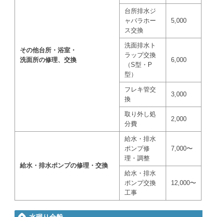
台所排水ジ
ャバラホー
5,000
ス交換
洗面排水ト
その他台所・浴室・
ラップ交換
洗面所の修理、交換
6,000
（S型・P
型）
フレキ管交
3,000
換
取り外し処
2,000
分費
給水・排水
ポンプ修
7,000〜
理・調整
給水・排水ポンプの修理・交換
給水・排水
ポンプ交換
12,000〜
工事