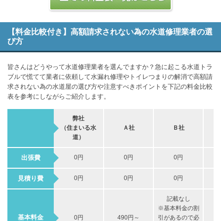
【料金比較付き】高額請求されない為の水道修理業者の選
び方
皆さんはどうやって水道修理業者を選んでますか？急に起こる水道トラ
ブルで慌てて業者に依頼して水漏れ修理やトイレつまりの解消で高額請
求されない為の水道屋の選び方や注意すべきポイントを下記の料金比較
表を参考にしながらご紹介します。
弊社
（住まいる水
Ａ社
Ｂ社
道）
出張費
0円
0円
0円
見積り費
0円
0円
0円
記載なし
※基本料金の割
基本料金
0円
490円～
引があるので必