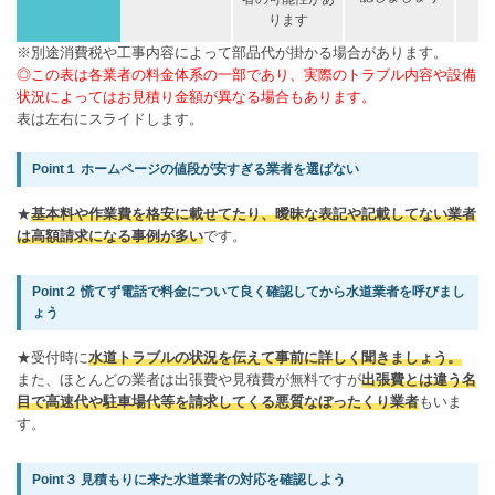
ります
※別途消費税や工事内容によって部品代が掛かる場合があります。
◎この表は各業者の料金体系の一部であり、実際のトラブル内容や設備
状況によってはお見積り金額が異なる場合もあります。
表は左右にスライドします。
Point１ ホームページの値段が安すぎる業者を選ばない
★
基本料や作業費を格安に載せてたり、曖昧な表記や記載してない業者
は高額請求になる事例が多い
です。
Point２ 慌てず電話で料金について良く確認してから水道業者を呼びまし
ょう
★受付時に
水道トラブルの状況を伝えて事前に詳しく聞きましょう。
また、ほとんどの業者は出張費や見積費が無料ですが
出張費とは違う名
目で高速代や駐車場代等を請求してくる悪質なぼったくり業者
もいま
す。
Point３ 見積もりに来た水道業者の対応を確認しよう