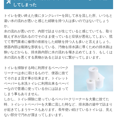
してしまった
トイレを使い終えた後にタンクレバーを回して水を流した所、いつもと
違い水の流れが悪いと感じた経験を持つ人は多いのではないでしょう
か。
水の流れが悪いので、内部で詰まりが生じていると感じていても、取り
敢えず水が流れるのでそのまま使っていると症状が悪化してしまい、慌
てて専門業者に修理の依頼をした経験を持つ人も多いと言えましょう。
便器内部は複雑な形状をしている、汚物を排水講に導くための排水路は
狭いなどからも、排水路内部に水の流れを堰き止めてしまう、もしくは
水の流れを悪くする異物があると詰まりに繋がってしまいます。
トイレを掃除する時に利用するペーパーク
リーナーは水に溶けるもので、便器に捨て
てそのまま流す事が出来ます。トイレット
ペーパーも水洗トイレに利用出来るペーパ
ーなので普通に使っている分には詰まって
しまう事もありません。
しかし、トイレ掃除に使っているペーパークリーナーを大量に捨てた
時、トイレットペーパーを大量に流した時など、排水路の途中で詰まり
が起きてしまうケースもあります。長年使い続けているトイレは、見え
ない部分で汚れが溜まってしまいます。