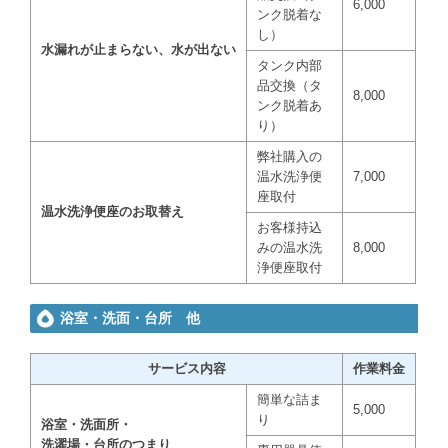
6,000
ンク脱着な
し）
水漏れが止まらない
、水が出ない
タンク内部
品交換（タ
8,000
ンク脱着あ
り）
弊社購入の
温水洗浄便
7,000
座取付
温水洗浄便座のお取替え
お客様持込
みの温水洗
8,000
浄便座取付
浴室・洗面・台所 他
サービス内容
作業料金
簡単な詰ま
5,000
り
浴室・洗面所・
洗濯場・台所のつまり