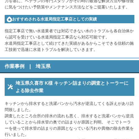
力を基に、ベテランの専門スタッフがその時の最適な解決方法や修理後
に気をつけたい予防策やメンテナンス方法などをご提案いたします。
おすすめされる水道局指定工事店としての実績
指定工事店で無い水道業者では対応できない水のトラブルも各自治体か
ら認可を受けている水道局指定工事店なら対応可能です。
水道局指定工事店として続けてきた実績があるからこそできる信頼の施
工技術で迅速に水道トラブルを解決していきます。
作業事例 | 埼玉県
埼玉県久喜市 K様 キッチン詰まりの調査とトーラーに
よる除去作業
キッチンから排水すると洗濯パンから汚水が逆流してくる訴えがあり訪
問致しました。
調査したところ台所の排水の流れも悪く、排水すると洗濯パンから逆流
していることから排水管の奥での詰まりが原因と判明。 そこでトーラ
ーを使って排水管の詰まりの原因となっている汚れや異物の除去作業を
行いました。