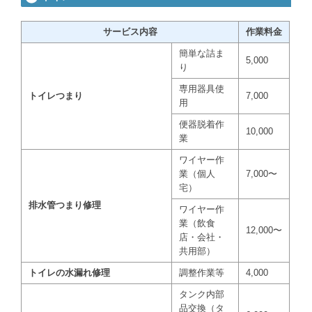
サービス内容
作業料金
簡単な詰ま
5,000
り
専用器具使
トイレつまり
7,000
用
便器脱着作
10,000
業
ワイヤー作
業（個人
7,000〜
宅）
排水管つまり修理
ワイヤー作
業（飲食
12,000〜
店・会社・
共用部）
トイレの水漏れ修理
調整作業等
4,000
タンク内部
品交換（タ