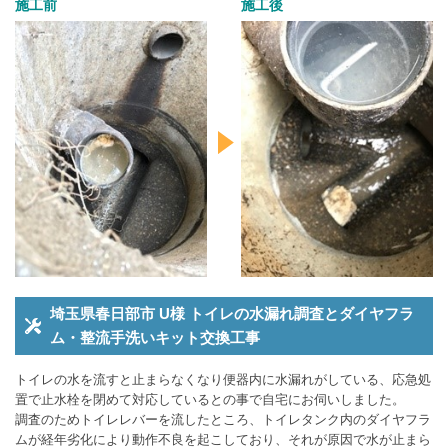
施工前
施工後
埼玉県春日部市 U様 トイレの水漏れ調査とダイヤフラ
ム・整流手洗いキット交換工事
トイレの水を流すと止まらなくなり便器内に水漏れがしている、応急処
置で止水栓を閉めて対応しているとの事で自宅にお伺いしました。
調査のためトイレレバーを流したところ、トイレタンク内のダイヤフラ
ムが経年劣化により動作不良を起こしており、それが原因で水が止まら