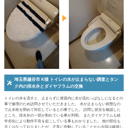
埼玉県越谷市 K様 トイレの水が止まらない調査とタン
ク内の排水弁とダイヤフラムの交換
トイレの水を流すと、止まらずに便器内に水が流れっぱなしになるとの
事で修理のため訪問させていただきました。 水が止まらない状態なの
で止水栓を閉めて対応しているとの事でした。 訪問し状況を確認した
ところ、排水弁の一部が割れている事が判明。 またダイヤフラムも経
年劣化により動作不良を起こしている事もわかりました。 他の部位も
古くはなっておりましたが、正常に作動していることから今回は破損し