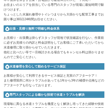
お住まいのエリアを担当している専門のスタッフが現場に最短時間で駆
けつけます。
ちょっとした水漏れ修理やトイレつまりから大掛かりな配管工事までお
困り事は365日24時間お任せください。
出張・見積り無料で明確な料金体系
お見積り・出張費は掛らずスタッフが現地で状況確認を行ない、作業前
に必ずお見積りの内訳と料金説明をしてお客様にご了承いただいてから
水道修理に取り掛からせていただきます。
他社と比べたい等で一旦検討される場合でもキャンセル料は掛かりませ
んのでご安心ください。
水道修理を安心して頼めるサービス保証
お客様が安心して利用できるサービス保証と充実のアフターケア！
また修理箇所に何かトラブルがあっても1年から3年の補償や点検などの
アフターケアも行なっております。
専門スタッフによる確かな技術で水道トラブルを解決
現場毎に異なる水道トラブルを幾度となく解決し培ってきた経験や技術