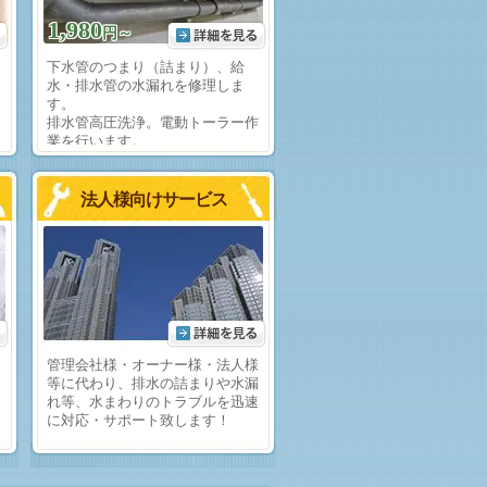
1,980
円～
下水管のつまり（詰まり）、給
ま
水・排水管の水漏れを修理しま
す。
も
排水管高圧洗浄。電動トーラー作
業を行います。
法人様向けサービス
困
管理会社様・オーナー様・法人様
等に代わり、排水の詰まりや水漏
れ等、水まわりのトラブルを迅速
。
に対応・サポート致します！