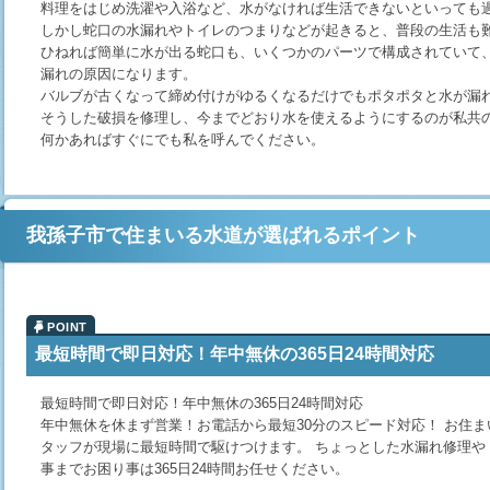
料理をはじめ洗濯や入浴など、水がなければ生活できないといっても
しかし蛇口の水漏れやトイレのつまりなどが起きると、普段の生活も
ひねれば簡単に水が出る蛇口も、いくつかのパーツで構成されていて
漏れの原因になります。
バルブが古くなって締め付けがゆるくなるだけでもポタポタと水が漏
そうした破損を修理し、今までどおり水を使えるようにするのが私共
何かあればすぐにでも私を呼んでください。
我孫子市で住まいる水道が選ばれるポイント
最短時間で即日対応！年中無休の365日24時間対応
最短時間で即日対応！年中無休の365日24時間対応
年中無休を休まず営業！お電話から最短30分のスピード対応！ お住
タッフが現場に最短時間で駆けつけます。 ちょっとした水漏れ修理や
事までお困り事は365日24時間お任せください。