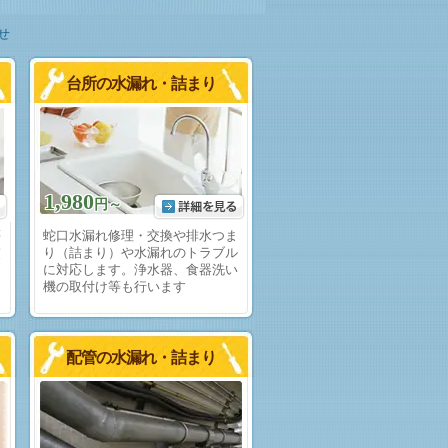
せ
台所の水漏れ・詰まり
1,980
円～
等
蛇口水漏れ修理・交換や排水つま
交
り（詰まり）や水漏れのトラブル
に対応します。浄水器、食器洗い
機の取付け等も行います
配管の水漏れ・詰まり