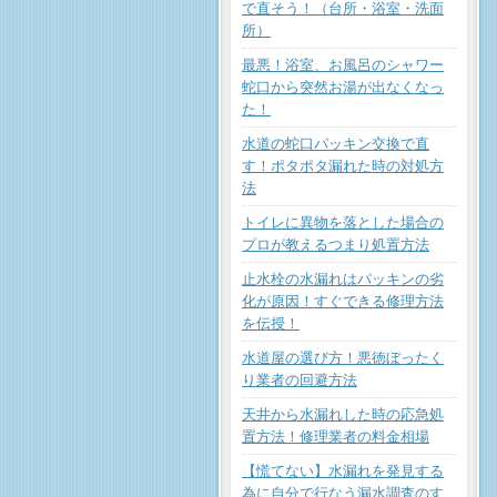
で直そう！（台所・浴室・洗面
所）
最悪！浴室、お風呂のシャワー
蛇口から突然お湯が出なくなっ
た！
水道の蛇口パッキン交換で直
す！ポタポタ漏れた時の対処方
法
トイレに異物を落とした場合の
プロが教えるつまり処置方法
止水栓の水漏れはパッキンの劣
化が原因！すぐできる修理方法
を伝授！
水道屋の選び方！悪徳ぼったく
り業者の回避方法
天井から水漏れした時の応急処
置方法！修理業者の料金相場
【慌てない】水漏れを発見する
為に自分で行なう漏水調査のす