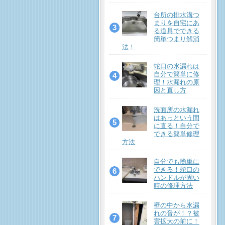
台所の排水溝つ
まりを自宅にあ
る道具でできる
簡単つまり解消
法！
蛇口の水漏れは
自分で簡単に修
理！水漏れの原
因と直し方
洗面所の水漏れ
はあっという間
に直る！自分で
できる簡単修理
方法
自分でも簡単に
できる！蛇口の
ハンドルが固い
時の修理方法
壁の中から水漏
れの音が！？被
害拡大の前に！