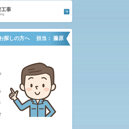
お探しの方へ 担当： 藤原
。
ゆ
る
ま
せ