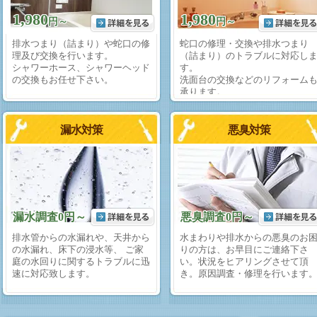
1,980
1,980
円～
円～
排水つまり（詰まり）や蛇口の修
蛇口の修理・交換や排水つまり
理及び交換を行います。
（詰まり）のトラブルに対応し
シャワーホース、シャワーヘッド
す。
の交換もお任せ下さい。
洗面台の交換などのリフォーム
承ります。
漏水対策
悪臭対策
漏水調査0円～
悪臭調査0円～
排水管からの水漏れや、天井から
水まわりや排水からの悪臭のお
の水漏れ、床下の浸水等、 ご家
りの方は、お早目にご連絡下さ
庭の水回りに関するトラブルに迅
い。状況をヒアリングさせて頂
速に対応致します。
き。原因調査・修理を行います