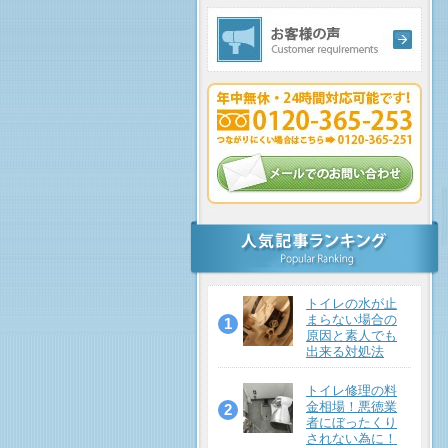
トイレの水が止
まらない場合の
原因と素人でも
出来る対処法
トイレ修理の料
金相場！悪徳業
者にぼったくり
されない為に！