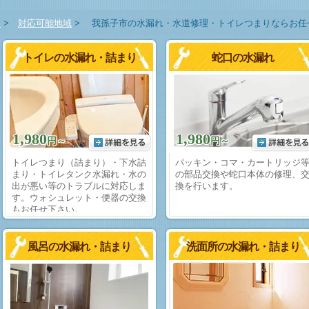
E
>
対応可能地域
>
我孫子市の水漏れ・水道修理・トイレつまりならお任
トイレの水漏れ・詰まり
蛇口の水漏れ
1,980
1,980
円～
円～
トイレつまり（詰まり）・下水詰
パッキン・コマ・カートリッジ
まり・トイレタンク水漏れ・水の
の部品交換や蛇口本体の修理、
出が悪い等のトラブルに対応しま
換を行います。
す。ウォシュレット・便器の交換
もお任せ下さい。
風呂の水漏れ・詰まり
洗面所の水漏れ・詰まり