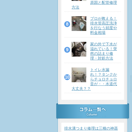
原因と配管修理
方法
プロが教える！
排水管高圧洗浄
を行なう頻度や
料金相場
家の外で下水が
溢れている！突
然の詰まり修
理・対処方法
トイレ水漏
れ！？タンクか
らチョロチョロ
音が・・水道代
大丈夫？？
排水溝つまり修理は三種の神器