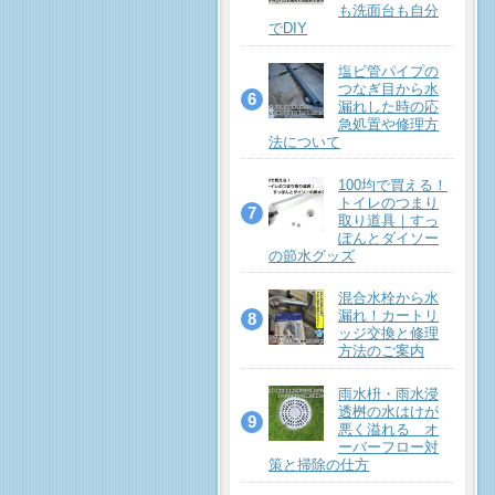
も洗面台も自分
でDIY
塩ビ管パイプの
つなぎ目から水
漏れした時の応
急処置や修理方
法について
100均で買える！
トイレのつまり
取り道具｜すっ
ぽんとダイソー
の節水グッズ
混合水栓から水
漏れ！カートリ
ッジ交換と修理
方法のご案内
雨水枡・雨水浸
透桝の水はけが
悪く溢れる オ
ーバーフロー対
策と掃除の仕方