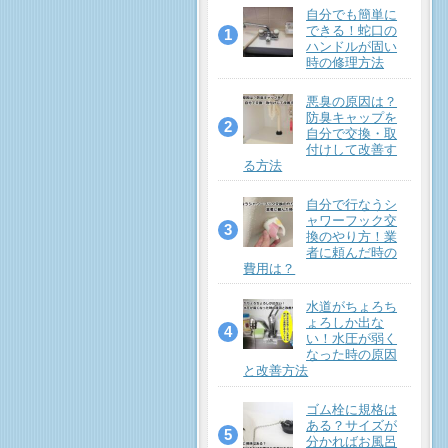
自分でも簡単に
できる！蛇口の
ハンドルが固い
時の修理方法
悪臭の原因は？
防臭キャップを
自分で交換・取
付けして改善す
る方法
自分で行なうシ
ャワーフック交
換のやり方！業
者に頼んだ時の
費用は？
水道がちょろち
ょろしか出な
い！水圧が弱く
なった時の原因
と改善方法
ゴム栓に規格は
ある？サイズが
分かればお風呂