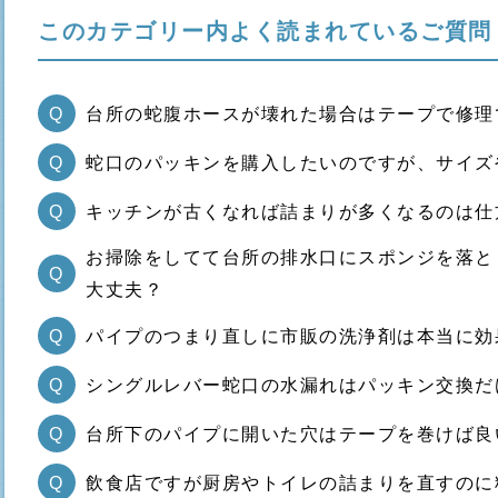
このカテゴリー内よく読まれているご質問
Q
台所の蛇腹ホースが壊れた場合はテープで修理
Q
蛇口のパッキンを購入したいのですが、サイズ
Q
キッチンが古くなれば詰まりが多くなるのは仕
お掃除をしてて台所の排水口にスポンジを落と
Q
大丈夫？
Q
パイプのつまり直しに市販の洗浄剤は本当に効
Q
シングルレバー蛇口の水漏れはパッキン交換だ
Q
台所下のパイプに開いた穴はテープを巻けば良
Q
飲食店ですが厨房やトイレの詰まりを直すのに