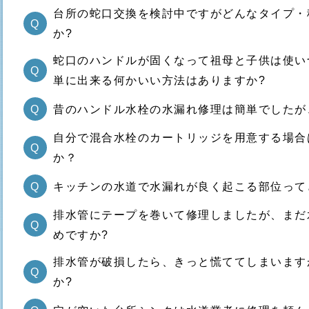
台所の蛇口交換を検討中ですがどんなタイプ・
Q
か?
蛇口のハンドルが固くなって祖母と子供は使い
Q
単に出来る何かいい方法はありますか?
Q
昔のハンドル水栓の水漏れ修理は簡単でしたが
自分で混合水栓のカートリッジを用意する場合
Q
か？
Q
キッチンの水道で水漏れが良く起こる部位って
排水管にテープを巻いて修理しましたが、まだ
Q
めですか?
排水管が破損したら、きっと慌ててしまいます
Q
か?