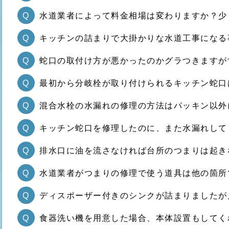
Q
水道業者によって料金相場は変わりますか？少
Q
キッチンの詰まりで大掛かりな水道工事になる
Q
蛇口の取付け方が悪かったのかグラつきますが
Q
最初から分岐栓が取り付けられるキッチン蛇口
Q
混合水栓の水漏れの修理の方法はパッキン以外
Q
キッチン蛇口を修理したのに、また水漏れして
Q
排水口に油を流さなければ台所のつまりは起き
Q
水道業者がつまりの修理で使う道具は他の箇所
Q
ディスポーザー付きのシンクが詰まりましたが
Q
食器洗い機を用意した場合、本体設置もしてく